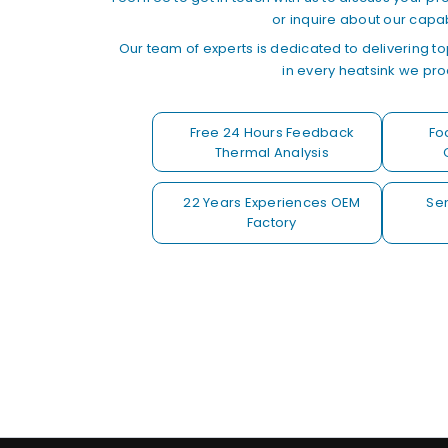
or inquire about our capabi
Our team of experts is dedicated to delivering t
in every heatsink we pr
Free 24 Hours Feedback
Fo
Thermal Analysis
22 Years Experiences OEM
Sen
Factory