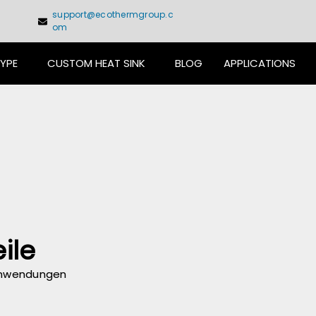
support@ecothermgroup.c
om
TYPE
CUSTOM HEAT SINK
BLOG
APPLICATIONS
ile
anwendungen