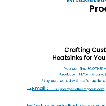
ENTDECKEN SIE 
Pro
Crafting Cus
Heatsinks for Yo
You can find ECOTHE
|
|
Facebook
TikTok
Alibaba
Stay connected with us for update
Email：
Support@ecothermgroup.com
Feel free to get in touch with us to discuss your pr