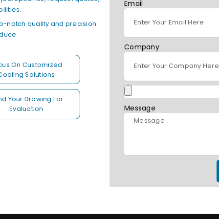
Email
lities.
op-notch quality and precision
oduce
Company
cus On Customized
Cooling Solutions
d Your Drawing For
Message
Evaluation