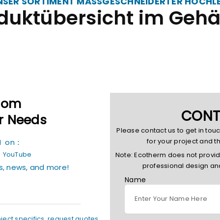
UNSER SORTIMENT MASSGESCHNEIDERTER HOCHLE
duktübersicht im Geh
tom
CONT
ur Needs
Please contact us to get in tou
for your project and t
RM on：
|
YouTube
Note: Ecotherm does not provi
professional design an
s, news, and more!
Name
oject specifics, request quotes,